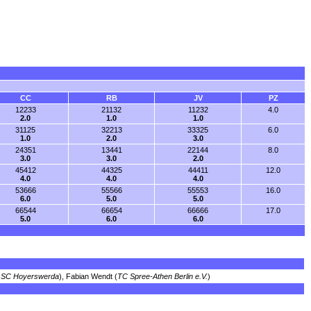
CC
RB
JV
PZ
12233
21132
11232
4.0
2.0
1.0
1.0
31125
32213
33325
6.0
1.0
2.0
3.0
24351
13441
22144
8.0
3.0
3.0
2.0
45412
44325
44411
12.0
4.0
4.0
4.0
53666
55566
55553
16.0
6.0
5.0
5.0
66544
66654
66666
17.0
5.0
6.0
6.0
m SC Hoyerswerda
), Fabian Wendt (
TC Spree-Athen Berlin e.V.
)