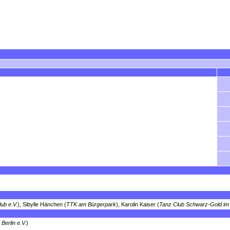
lub e.V.
), Sibylle Hänchen (
TTK am Bürgerpark
), Karolin Kaiser (
Tanz Club Schwarz-Gold i
Berlin e.V.
)