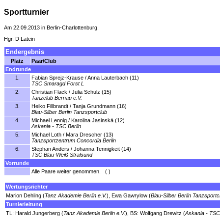
Sportturnier
Am 22.09.2013 in Berlin-Charlottenburg.
Hgr. D Latein
Endergebnis
Platz
Paar/Club
Endrunde
1.
Fabian Sprejz-Krause / Anna Lauterbach (11)
TSC Smaragd Forst L
2.
Christian Flack / Julia Schulz (15)
Tanzclub Bernau e.V.
3.
Heiko Fillbrandt / Tanja Grundmann (16)
Blau-Silber Berlin Tanzsportclub
4.
Michael Lennig / Karolina Jasinskà (12)
Askania - TSC Berlin
5.
Michael Loth / Mara Drescher (13)
Tanzsportzentrum Concordia Berlin
6.
Stephan Anders / Johanna Tennigkeit (14)
TSC Blau-Weiß Stralsund
Vorrunde
Alle Paare weiter genommen. ( )
Wertungsrichter
Marion Dehling (
Tanz Akademie Berlin e.V.
), Ewa Gawrylow (
Blau-Silber Berlin Tanzsportc
Turnierleitung
TL: Harald Jungerberg (
Tanz Akademie Berlin e.V.
), BS: Wolfgang Drewitz (
Askania - TSC 