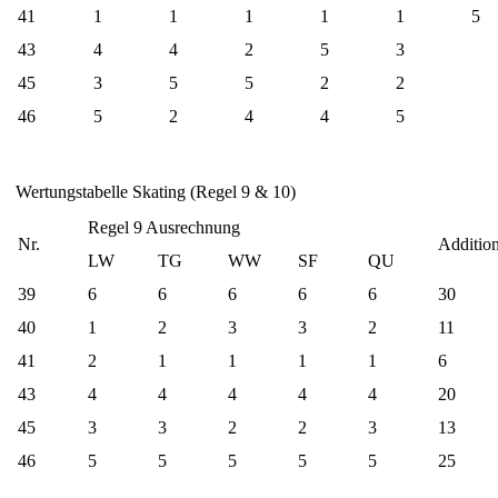
41
1
1
1
1
1
5
43
4
4
2
5
3
45
3
5
5
2
2
46
5
2
4
4
5
Wertungstabelle Skating (Regel 9 & 10)
Regel 9 Ausrechnung
Nr.
Additio
LW
TG
WW
SF
QU
39
6
6
6
6
6
30
40
1
2
3
3
2
11
41
2
1
1
1
1
6
43
4
4
4
4
4
20
45
3
3
2
2
3
13
46
5
5
5
5
5
25