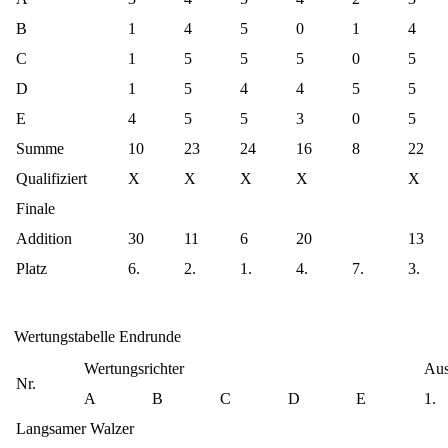
B
1
4
5
0
1
4
C
1
5
5
5
0
5
D
1
5
4
4
5
5
E
4
5
5
3
0
5
Summe
10
23
24
16
8
22
Qualifiziert
X
X
X
X
X
Finale
Addition
30
11
6
20
13
Platz
6.
2.
1.
4.
7.
3.
Wertungstabelle Endrunde
Wertungsrichter
Aus
Nr.
A
B
C
D
E
1.
Langsamer Walzer