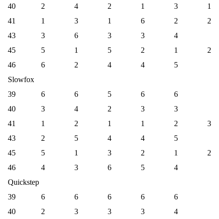
40
2
4
2
1
3
1
41
1
3
1
6
2
2
43
3
6
3
3
4
45
5
1
5
2
1
2
46
6
2
4
4
5
Slowfox
39
6
6
5
6
6
40
3
4
2
3
3
41
1
2
1
1
2
3
43
2
5
4
4
5
45
5
1
3
2
1
2
46
4
3
6
5
4
Quickstep
39
6
6
6
6
6
40
2
3
3
3
4