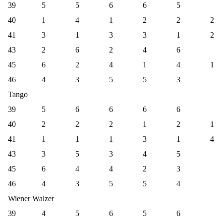
39
5
5
6
6
5
40
1
4
1
2
2
2
41
3
1
3
3
1
2
43
2
6
2
4
6
45
6
2
4
1
4
1
46
4
3
5
5
3
Tango
39
5
6
6
6
6
40
2
2
2
1
2
1
41
1
1
1
3
1
4
43
3
5
3
4
5
45
6
4
4
2
3
46
4
3
5
5
4
Wiener Walzer
39
4
5
6
5
6