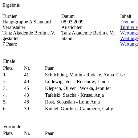
Ergebnis
Turnier
Datum
Inhalt
Hauptgruppe A Standard
08.03.2009
Ergebnis
Veranstalter
Ausrichter
Turnierle
Tanz Akademie Berlin e.V.
Tanz Akademie Berlin e.V.
Wertungs
gestartet
Stand
Wertungs
7 Paare
Wertungs
Finale
Platz
Nr.
Paar
1.
41
Schlichting, Martin - Radeke, Anna Elise
2.
40
Ludewig, Veit - Rosenow, Linda
3.
45
Klepsch, Oliver - Woska, Jennifer
4.
43
Tafelski, Sascha - Kruse, Anja
5.
46
Rost, Sebastian - Lohr, Anja
6.
39
Knittel, Gordon - Cammerer, Gaby
Vorrunde
Platz
Nr.
Paar