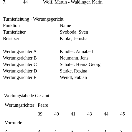
7.
44
Wolf, Martin - Waldinger, Karin
Turnierleitung · Wertungsgericht
Funktion
Name
Turnierleiter
Svoboda, Sven
Beisitzer
Kloke, Jerusha
Wertungsrichter A
Kindler, Annabell
Wertungsrichter B
Neumann, Jens
Wertungsrichter C
Schäfer, Heinz-Georg
Wertungsrichter D
Starke, Regina
Wertungsrichter E
Wendt, Fabian
Wertungstabelle Gesamt
Wertungsrichter
Paare
39
40
41
43
44
45
Vorrunde
A
3
4
5
4
2
3